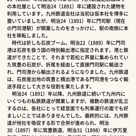
の本社屋として明治24（1891）年に建設された建物を
利用しています。九州鉄道会社は当初は仮本社を博多に
置いていましたが、明治24（1891）年に門司駅（現在
の門司港駅）が開業したのをきっかけに、駅の南側に本
社を移転しました。
時代は折しも石炭ブーム。明治22（1889）年に門司
港は石炭を扱う国の特別輸出港に指定されます。港と鉄
道ができたことで、それまで若松と芦屋に集められてい
た筑豊の石炭が、折尾を経由して直接門司駅に輸送さ
れ、門司港から輸出されるようになりました。九州鉄道
は、石炭産出地の筑豊と積出港である門司港をつなぐ輸
送手段として大きな役割を果たします。
明治24（1891）年以降、九州鉄道に続いて九州内に
いくつもの私鉄鉄道が開業しますが、複数の鉄道が乱立
するのは、各社にとって経営面でも列車運行の面でも好
ましいことではありませんでした。最終的には、九州鉄
道が他社を吸収する形で合併が進められ、明治
30（1897）年に筑豊鉄道、明治31（1898）年に伊万里