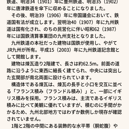
鉄道、明治34（1901）年に豊州鉄道、明治35（1902）
年に唐津鉄道を傘下に収めることになりました。
その後、明治39（1906）年に帝国議会において、鉄
道国有法が成立します。翌明治40（1907）年に九州鉄
道は国有化され、のちの民営化に伴い昭和62（1987）
年には国鉄清算事業団の九州支社となりました。
九州鉄道の本社だった建物は国鉄が使用し、やがて
JR九州が所有。平成15（2003）年に九州鉄道記念館と
して開館します。
建物は煉瓦造り2階建で、長さは約62.5m。前面の道
路に沿うように東西に細長く建てられ、中央には突出し
た玄関部が南北両面に設けられています。
構造体である煉瓦は、煉瓦の長手と小口を交互に並べ
る「フランス積み（フランドル積み）」と、一部にイギ
リス積みを採用。フランス積みは、主流であるイギリス
積みに比べて美観に優れていますが、積むのに手間がか
かるため、九州北部地方ではわずか数例しか現存が確認
されていません。
1階と2階の中間にある装飾的な水平帯（胴蛇腹）や