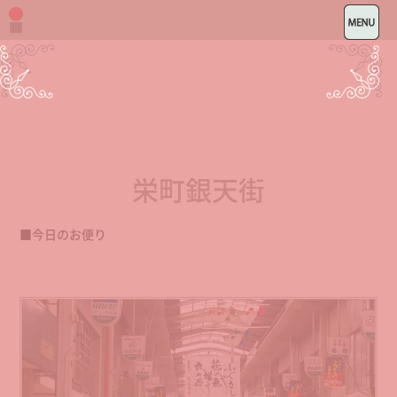
栄町銀天街
■今日のお便り