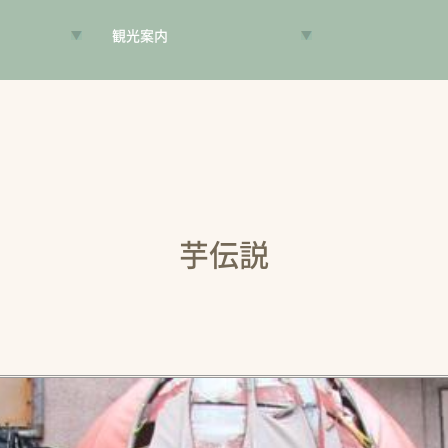
観光案内
VR昔旅
旅手帳
コンシェルジュ
案内人
芋伝説