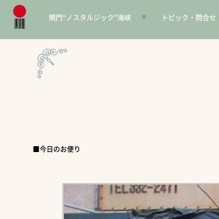
関門“ノスタルジック”海峡
トピック・問合せ
日本遺産とは
お知らせ
構成文化財一覧
SNS
電子パンフレット
協賛PR
問合せ
■今日のお便り