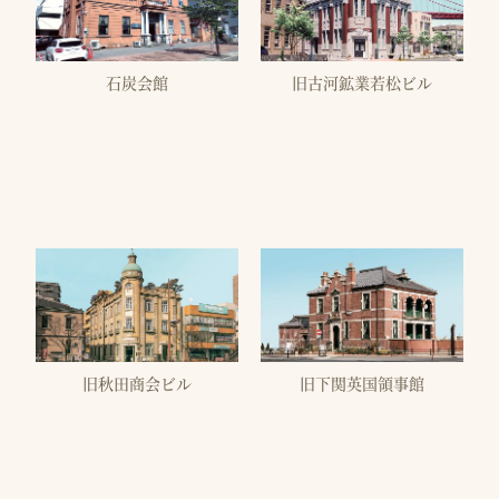
石炭会館
旧古河鉱業若松ビル
旧秋田商会ビル
旧下関英国領事館