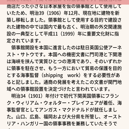
商店だった小さな日本家屋を仮の領事館として使用して
いたため、明治39（1906）年12月、現在地に建物を新
築し移転しました。領事館として使用する目的で建設さ
れた建物の中では国内で最も古く、明治期の外交関連施
設の一典型として平成11（1999）年に重要文化財に指
定されています。
領事館開設を本国に進言したのは駐日英国公使アーネ
スト・サトウです。本国への機密文書に門司港と下関港
は海峡を挟んで実質ひとつの港湾であり、そのいずれか
に領事を駐在させ、もう一方において貿易の保護を目的
とする海事監督（shipping work）をする必要性があ
ると記しました。通商の発展を考えたこの文書が関門地
域への領事館設置を決定づけたと言われています。
明治34（1901）年付けで初代下関英国領事にフラン
ク・ウィリアム・ウォルター・プレイフェアが着任、海
事監督官としてアンガス・マクドナルドが就任しまし
た。山口、広島、福岡および大分県を所管し、オースト
リア・ハンガリー国の領事事務を兼務していたそうで