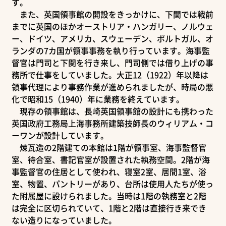
す。
また、英国領事館の開設をきっかけに、下関では戦前
までに英国のほかオーストリア・ハンガリー、ノルウェ
ー、ドイツ、アメリカ、スウェーデン、ポルトガル、オ
ランダの7カ国が領事事務を執り行っています。海事監
督官は門司と下関を行き来し、門司側では借り上げの事
務所で仕事をしていました。大正12（1922）年以降は
領事代理により事務作業が進められましたが、時局の悪
化で昭和15（1940）年に業務を終えています。
現存の領事館は、長崎英国領事館の設計にも携わった
英国政府工務局上海事務所建築技師長のウィリアム・コ
ーワンが設計しています。
煉瓦造の2階建ての本館は1階が領事室、海事監督官
室、待合室、書記官室が設置された執務空間。2階が海
事監督官の住居として使われ、寝室2室、居間1室、浴
室、物置、パントリーがあり、台所は使用人たちが使っ
た附属屋に設けられました。当時は1階の執務室と2階
は完全に区切られていて、1階と2階は直接行き来でき
ない造りになっていました。