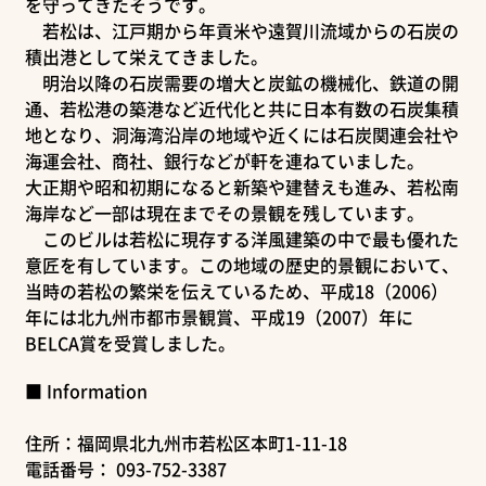
を守ってきたそうです。
若松は、江戸期から年貢米や遠賀川流域からの石炭の
積出港として栄えてきました。
明治以降の石炭需要の増大と炭鉱の機械化、鉄道の開
通、若松港の築港など近代化と共に日本有数の石炭集積
地となり、洞海湾沿岸の地域や近くには石炭関連会社や
海運会社、商社、銀行などが軒を連ねていました。
大正期や昭和初期になると新築や建替えも進み、若松南
海岸など一部は現在までその景観を残しています。
このビルは若松に現存する洋風建築の中で最も優れた
意匠を有しています。この地域の歴史的景観において、
当時の若松の繁栄を伝えているため、平成18（2006）
年には北九州市都市景観賞、平成19（2007）年に
BELCA賞を受賞しました。
■ Information
住所：福岡県北九州市若松区本町1-11-18
電話番号： 093-752-3387