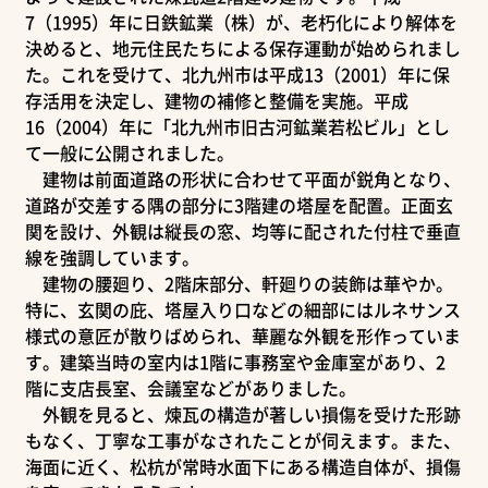
7（1995）年に日鉄鉱業（株）が、老朽化により解体を
決めると、地元住民たちによる保存運動が始められまし
た。これを受けて、北九州市は平成13（2001）年に保
存活用を決定し、建物の補修と整備を実施。平成
16（2004）年に「北九州市旧古河鉱業若松ビル」とし
て一般に公開されました。
建物は前面道路の形状に合わせて平面が鋭角となり、
道路が交差する隅の部分に3階建の塔屋を配置。正面玄
関を設け、外観は縦長の窓、均等に配された付柱で垂直
線を強調しています。
建物の腰廻り、2階床部分、軒廻りの装飾は華やか。
特に、玄関の庇、塔屋入り口などの細部にはルネサンス
様式の意匠が散りばめられ、華麗な外観を形作っていま
す。建築当時の室内は1階に事務室や金庫室があり、2
階に支店長室、会議室などがありました。
外観を見ると、煉瓦の構造が著しい損傷を受けた形跡
もなく、丁寧な工事がなされたことが伺えます。また、
海面に近く、松杭が常時水面下にある構造自体が、損傷