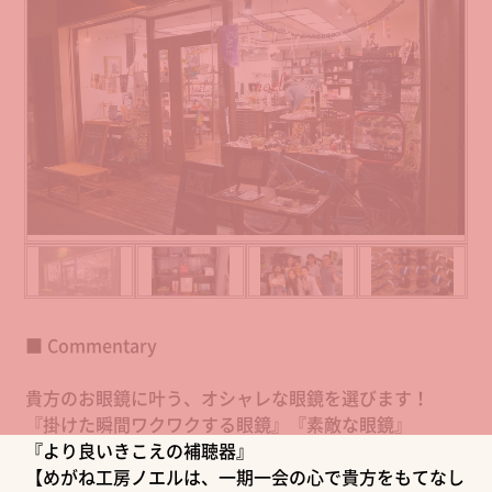
■ Commentary
貴方のお眼鏡に叶う、オシャレな眼鏡を選びます！
『掛けた瞬間ワクワクする眼鏡』『素敵な眼鏡』
『より良いきこえの補聴器』
【めがね工房ノエルは、一期一会の心で貴方をもてなし