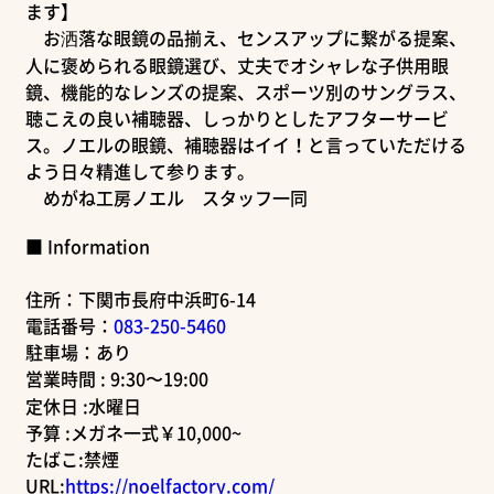
ます】
お洒落な眼鏡の品揃え、センスアップに繋がる提案、
人に褒められる眼鏡選び、丈夫でオシャレな子供用眼
鏡、機能的なレンズの提案、スポーツ別のサングラス、
聴こえの良い補聴器、しっかりとしたアフターサービ
ス。ノエルの眼鏡、補聴器はイイ！と言っていただける
よう日々精進して参ります。
めがね工房ノエル スタッフ一同
■ Information
住所：下関市長府中浜町6-14
電話番号：
083-250-5460
駐車場：あり
営業時間 : 9:30〜19:00
定休日 :水曜日
予算 :メガネ一式￥10,000~
たばこ:禁煙
URL:
https://noelfactory.com/