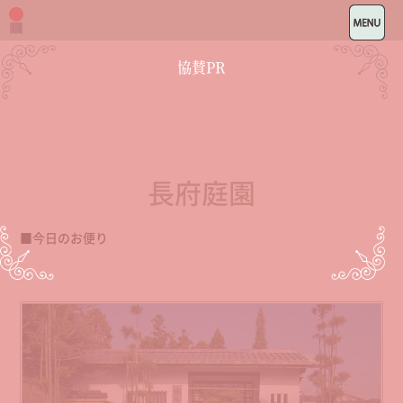
協賛PR
長府庭園
■今日のお便り