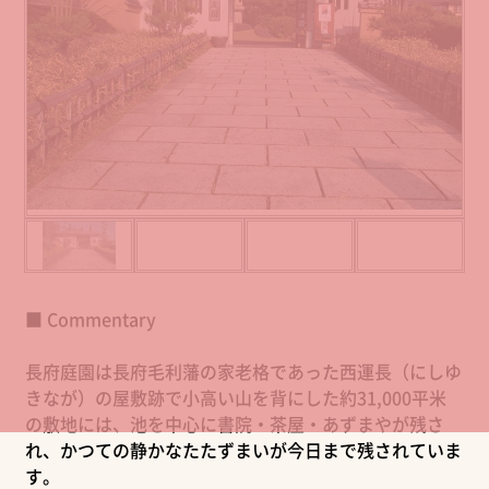
■ Commentary
長府庭園は長府毛利藩の家老格であった西運長（にしゆ
きなが）の屋敷跡で小高い山を背にした約31,000平米
の敷地には、池を中心に書院・茶屋・あずまやが残さ
れ、かつての静かなたたずまいが今日まで残されていま
す。