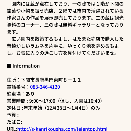
園内には蔵が点在しており、一の蔵では１階が下関の
銘菓や小物を扱う売店、２階では市内で活躍されている
作家さんの作品を展示即売しております。二の蔵は観光
資料のコーナー、三の蔵は無料ギャラリーとなっており
ます。
広い園内を散策するもよし、はたまた売店で購入した
昔懐かしいラムネを片手に、ゆっくり池を眺めるもよ
し。お気に入りの過ごし方を見付けてくださいませ。
■ Information
住所：下関市長府黒門東町８－１１
電話番号：
083-246-4120
駐車場：あり
営業時間 : 9:00～17:00（但し、入園は16:40）
定休日 :年末年始（12月28日～1月4日）のみ
予算 :
たばこ:
URL:
http://s-kanrikousha.com/teientop.html