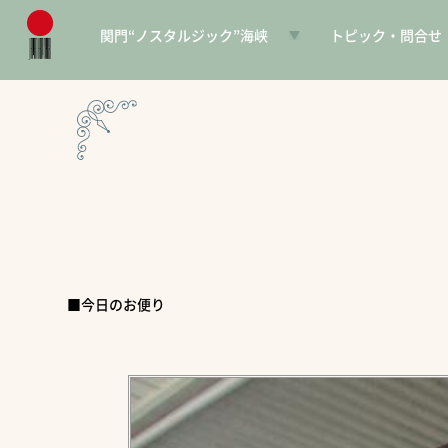
関門“ノスタルジック”海峡
トピック・問合せ
日本遺産とは
お知らせ
構成文化財一覧
SNS
電子パンフレット
協賛PR
問合せ
■今日のお便り