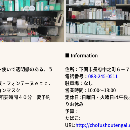
■ Information
ン使いで透明感のある、う
住所：下関市長府中之町６－７
電話番号：
083-245-0511
液・フォンテーヌｅｔｃ．
駐車場：なし
ョンマスク
営業時間 : 10:00～18:00
 所要時間４０分 要予約
定休日 :日曜日・火曜日は午後
りお休み
予算 :
たばこ:
URL:
http://chofushoutengai.