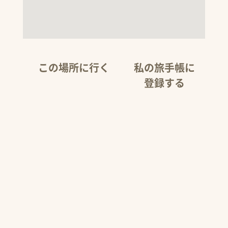
この場所に行く
私の旅手帳に
登録する
スマートフォンの方は
自由に旅のコース
GPSをオンにしてくださ
が作れます。
い。
「私の旅手帳」か
ナビゲーションすること
らルート案内しま
ができます。
す。